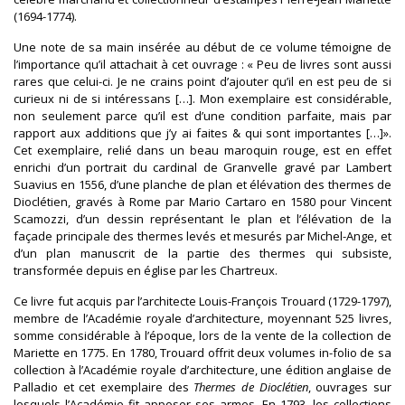
(1694-1774).
Une note de sa main insérée au début de ce volume témoigne de
l’importance qu’il attachait à cet ouvrage : « Peu de livres sont aussi
rares que celui-ci. Je ne crains point d’ajouter qu’il en est peu de si
curieux ni de si intéressans […]. Mon exemplaire est considérable,
non seulement parce qu’il est d’une condition parfaite, mais par
rapport aux additions que j’y ai faites & qui sont importantes […]».
Cet exemplaire, relié dans un beau maroquin rouge, est en effet
enrichi d’un portrait du cardinal de Granvelle gravé par Lambert
Suavius en 1556, d’une planche de plan et élévation des thermes de
Dioclétien, gravés à Rome par Mario Cartaro en 1580 pour Vincent
Scamozzi, d’un dessin représentant le plan et l’élévation de la
façade principale des thermes levés et mesurés par Michel-Ange, et
d’un plan manuscrit de la partie des thermes qui subsiste,
transformée depuis en église par les Chartreux.
Ce livre fut acquis par l’architecte Louis-François Trouard (1729-1797),
membre de l’Académie royale d’architecture, moyennant 525 livres,
somme considérable à l’époque, lors de la vente de la collection de
Mariette en 1775. En 1780, Trouard offrit deux volumes in-folio de sa
collection à l’Académie royale d’architecture, une édition anglaise de
Palladio et cet exemplaire des
Thermes de Dioclétien
, ouvrages sur
lesquels l’Académie fit apposer ses armes. En 1793, les collections