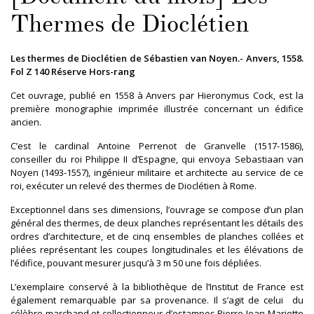
Thermes de Dioclétien
Les thermes de Dioclétien de Sébastien van Noyen.- Anvers, 1558.
Fol Z 140 Réserve Hors-rang
Cet ouvrage, publié en 1558 à Anvers par Hieronymus Cock, est la
première monographie imprimée illustrée concernant un édifice
ancien.
C’est le cardinal Antoine Perrenot de Granvelle (1517-1586),
conseiller du roi Philippe II d’Espagne, qui envoya Sebastiaan van
Noyen (1493-1557), ingénieur militaire et architecte au service de ce
roi, exécuter un relevé des thermes de Dioclétien à Rome.
Exceptionnel dans ses dimensions, l’ouvrage se compose d’un plan
général des thermes, de deux planches représentant les détails des
ordres d’architecture, et de cinq ensembles de planches collées et
pliées représentant les coupes longitudinales et les élévations de
l’édifice, pouvant mesurer jusqu’à 3 m 50 une fois dépliées.
L’exemplaire conservé à la bibliothèque de l’Institut de France est
également remarquable par sa provenance. Il s’agit de celui du
célèbre marchand et collectionneur d’estampes Pierre-Jean Mariette