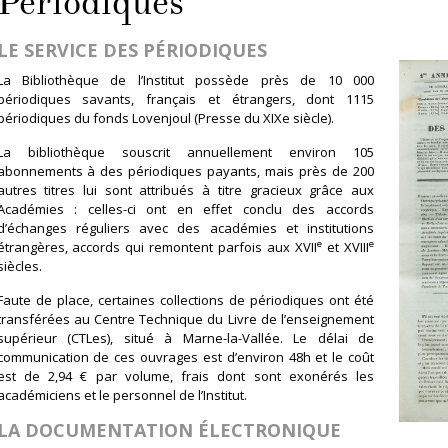
Périodiques
LE SERVICE DES PÉRIODIQUES
La Bibliothèque de l’Institut possède près de 10 000
périodiques savants, français et étrangers, dont 1115
périodiques du fonds Lovenjoul (Presse du XIXe siècle).
La bibliothèque souscrit annuellement environ 105
abonnements à des périodiques payants, mais près de 200
autres titres lui sont attribués à titre gracieux grâce aux
Académies : celles-ci ont en effet conclu des accords
d’échanges réguliers avec des académies et institutions
e
e
étrangères, accords qui remontent parfois aux XVII
et XVIII
siècles.
Faute de place, certaines collections de périodiques ont été
transférées au Centre Technique du Livre de l’enseignement
supérieur (CTLes), situé à Marne-la-Vallée. Le délai de
communication de ces ouvrages est d’environ 48h et le coût
est de 2,94 € par volume, frais dont sont exonérés les
académiciens et le personnel de l’Institut.
LA DOCUMENTATION ÉLECTRONIQUE