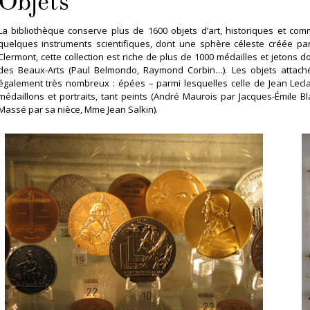
Objets
La bibliothèque conserve plus de 1600 objets d’art, historiques et co
quelques instruments scientifiques, dont une sphère céleste créée pa
Clermont, cette collection est riche de plus de 1000 médailles et jetons 
des Beaux-Arts (Paul Belmondo, Raymond Corbin…). Les objets attach
également très nombreux : épées – parmi lesquelles celle de Jean Lecl
médaillons et portraits, tant peints (André Maurois par Jacques-Émile B
Massé par sa nièce, Mme Jean Salkin).