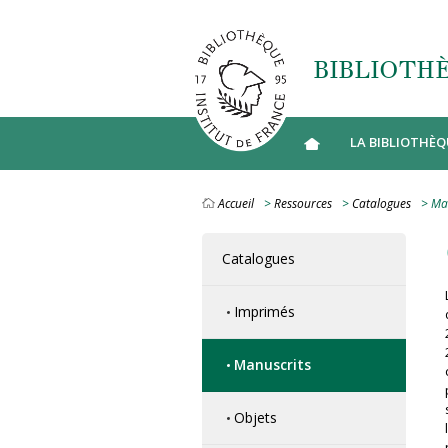
Aller au contenu principal
BIBLIOTHÈ
LA BIBLIOTHÈQ
Accueil
>
Ressources
>
Catalogues
> Man
Catalogues
Imprimés
Manuscrits
Objets