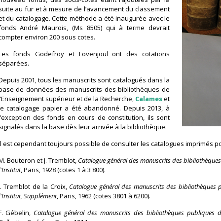
suite au fur et à mesure de l’avancement du classement
et du catalogage. Cette méthode a été inaugurée avec le
fonds André Maurois, (Ms 8505) qui à terme devrait
compter environ 200 sous cotes.
Les fonds Godefroy et Lovenjoul ont des cotations
séparées.
Depuis 2001, tous les manuscrits sont catalogués dans la
base de données des manuscrits des bibliothèques de
l’Enseignement supérieur et de la Recherche,
Calames
et
le catalogage papier a été abandonné. Depuis 2013, à
l’exception des fonds en cours de constitution, ils sont
signalés dans la base dès leur arrivée à la bibliothèque.
Il est cependant toujours possible de consulter les catalogues imprimés po
M. Bouteron et J. Tremblot,
Catalogue général des manuscrits des bibliothèques 
l'Institut
, Paris, 1928 (cotes 1 à 3 800).
J. Tremblot de la Croix,
Catalogue général des manuscrits des bibliothèques p
l'Institut, Supplément
, Paris, 1962 (cotes 3801 à 6200).
F. Gébelin,
Catalogue général des manuscrits des bibliothèques publiques de 