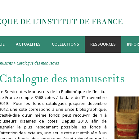
QUE DE L’INSTITUT DE FRANCE
UE
ACTUALITÉS
COLLECTIONS
RESSOURCES
INFO
uscrits > Catalogue des manuscrits
Catalogue des manuscrits
Le Service des Manuscrits de la Bibliothèque de l’Institut
er
de France compte 8568 cotes à la date du 1
novembre
2019. Pour les fonds catalogués jusqu’en décembre
2012, une cote correspond à une unité bibliographique,
c’est-à-dire qu’un même fonds peut recouvrir de 1 à
plusieurs dizaines de cotes. Depuis 2013, afin de
signaler le plus rapidement possible les fonds à
l’attention des lecteurs, une seule cote est attribuée à un
nouveau fonds, des sous-cotes étant rajoutées par la